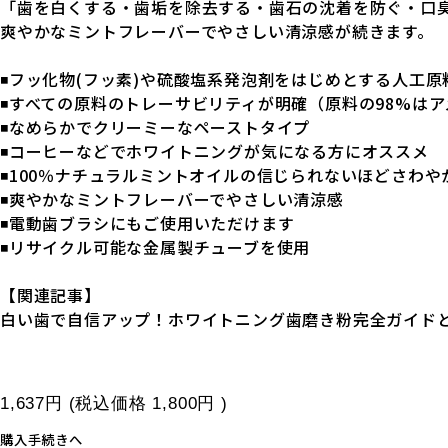
「歯を白くする・歯垢を除去する・歯石の沈着を防ぐ・口
爽やかなミントフレーバーでやさしい清涼感が続きます。
◾️フッ化物(フッ素)や硫酸塩系発泡剤をはじめとする人工原
◾️すべての原料のトレーサビリティが明確（原料の98%は
◾️なめらかでクリーミーなペーストタイプ
◾️コーヒーなどでホワイトニングが気になる方にオススメ
◾️100％ナチュラルミントオイルの信じられないほどさわ
◾️爽やかなミントフレーバーでやさしい清涼感
◾️電動歯ブラシにもご使用いただけます
◾️リサイクル可能な金属製チューブを使用
【関連記事】
白い歯で自信アップ！ホワイトニング歯磨き粉完全ガイド
1,637円
(税込価格
1,800円
)
購入手続きへ