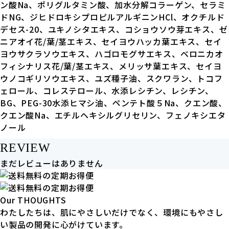
ン酸Na、ポリグルタミン酸、加水分解コラーゲン、セラミ
ドNG、ジヒドロキシプロピルアルギニンHCl、オクチルド
デセス-20、ユキノシタエキス、コショウソウ芽エキス、ゼ
ニアオイ花/葉/茎エキス、セイヨウハッカ葉エキス、セイ
ヨウサクラソウエキス、ハゴロモグサエキス、ベロニカオ
フィシナリス花/葉/茎エキス、メリッサ葉エキス、セイヨ
ウノコギリソウエキス、ユズ種子油、スクワラン、トコフ
ェロール、コレステロール、水添レシチン、レシチン、
BG、PEG-30水添ヒマシ油、ペンテト酸５Na、クエン酸、
クエン酸Na、エチルヘキシルグリセリン、フェノキシエタ
ノール
REVIEW
まだレビューはありません
Our THOUGHTS
わたしたちは、肌にやさしいだけでなく、環境にもやさし
い製品の開発に心がけています。