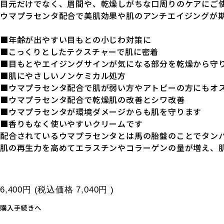
目元だけでなく、眉間や、乾燥しがちな口周りのケアにご
ウマプラセンタ配合で美肌効果や肌のアンチエイジングが
■年齢が出やすい目もとの小じわ対策に
■こっくりとしたテクスチャーで肌に密着
■目もとやエイジングサインが気になる部分を乾燥から守
■肌にやさしいノンケミカル処方
■ウマプラセンタ配合で肌が弱い方やアトピーの方にもオ
■ウマプラセンタ配合で乾燥肌の改善とシワ改善
■ウマプラセンタが環境ダメージからも肌を守ります
■香りもなく使いやすいクリームです
配合されているウマプラセンタとは馬の胎盤のことでタン
肌の再生力を高めてエラスチンやコラーゲンの量が増え、
6,400円
(税込価格
7,040円
)
購入手続きへ